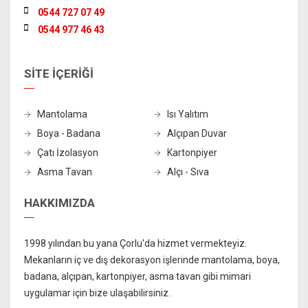
0544 727 07 49
0544 977 46 43
SİTE İÇERİĞİ
Mantolama
Isı Yalıtım
Boya - Badana
Alçıpan Duvar
Çatı İzolasyon
Kartonpiyer
Asma Tavan
Alçı - Sıva
HAKKIMIZDA
1998 yılından bu yana Çorlu'da hizmet vermekteyiz.
Mekanların iç ve dış dekorasyon işlerinde mantolama, boya,
badana, alçıpan, kartonpiyer, asma tavan gibi mimari
uygulamar için bize ulaşabilirsiniz.