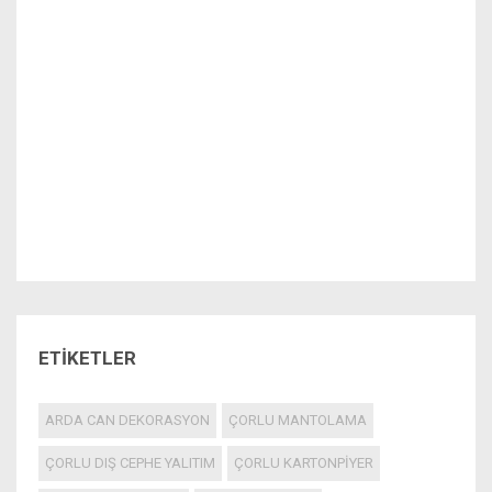
ETİKETLER
ARDA CAN DEKORASYON
ÇORLU MANTOLAMA
ÇORLU DIŞ CEPHE YALITIM
ÇORLU KARTONPİYER