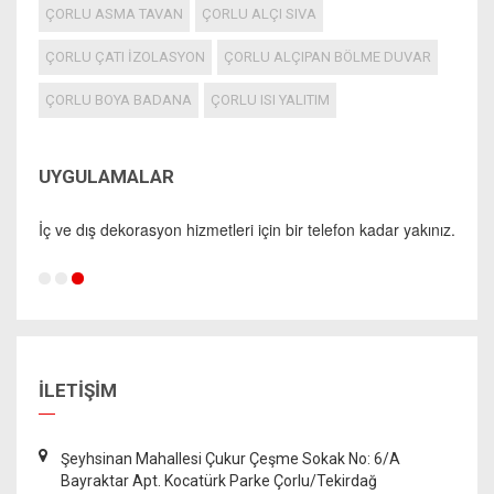
ÇORLU ASMA TAVAN
ÇORLU ALÇI SIVA
ÇORLU ÇATI İZOLASYON
ÇORLU ALÇIPAN BÖLME DUVAR
ÇORLU BOYA BADANA
ÇORLU ISI YALITIM
UYGULAMALAR
İç ve dış dekorasyon hizmetleri için bir telefon kadar yakınız.
İLETİŞİM
Şeyhsinan Mahallesi Çukur Çeşme Sokak No: 6/A
Bayraktar Apt. Kocatürk Parke Çorlu/Tekirdağ