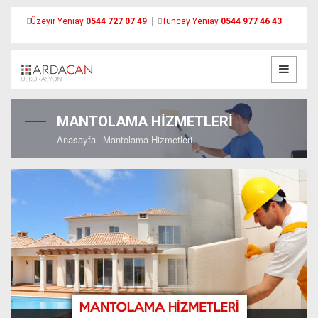
Üzeyir Yeniay
0544 727 07 49
Tuncay Yeniay
0544 977 46 43
MANTOLAMA HİZMETLERİ
Anasayfa
Mantolama Hizmetleri